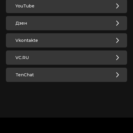
YouTube
Дзен
Vkontakte
VC.RU
TenChat